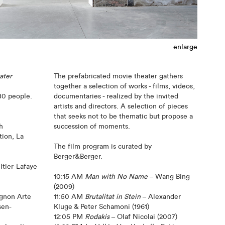
enlarge
ater
The prefabricated movie theater gathers
together a selection of works - films, videos,
80 people.
documentaries - realized by the invited
artists and directors. A selection of pieces
.
that seeks not to be thematic but propose a
h
succession of moments.
tion, La
The film program is curated by
Berger&Berger.
ltier-Lafaye
10:15 AM
Man with No Name
– Wang Bing
(2009)
ognon Arte
11:50 AM
Brutalitat in Stein
– Alexander
sen-
Kluge & Peter Schamoni (1961)
12:05 PM
Rodakis
– Olaf Nicolai (2007)