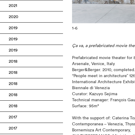
2021
2020
2019
1
-6
2019
Ça va, a prefabricated movie the
2019
Prefabricated movie theater for 
2018
Arsenale, Venice, Italy.
Berger&Berger. 2010, completed
2018
“People meet in architecture” 12t
International Architecture Exhibi
2018
Biennale di Venezia
Curator: Kazuyo Sejima
2018
Technical manager: François Gau
2018
Surface: 95m²
2017
With the support of: Caterina T
Contemporanea – Venezia, Thys
2017
Bornemisza Art Contemporary,