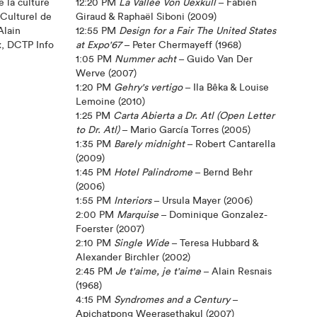
la culture
12:20 PM
La Vallée Von Uexkull
– Fabien
 Culturel de
Giraud & Raphaël Siboni (2009)
Alain
12:55 PM
Design for a Fair The United States
x, DCTP Info
at Expo'67
– Peter Chermayeff (1968)
1:05 PM
Nummer acht
– Guido Van Der
Werve (2007)
1:20 PM
Gehry's vertigo
– Ila Bêka & Louise
Lemoine (2010)
1:25 PM
Carta Abierta a Dr. Atl (Open Letter
to Dr. Atl)
– Mario García Torres (2005)
1:35 PM
Barely midnight
– Robert Cantarella
(2009)
1:45 PM
Hotel Palindrome
– Bernd Behr
(2006)
1:55 PM
Interiors
– Ursula Mayer (2006)
2:00 PM
Marquise
– Dominique Gonzalez-
Foerster (2007)
2:10 PM
Single Wide
– Teresa Hubbard &
Alexander Birchler (2002)
2:45 PM
Je t'aime, je t'aime
– Alain Resnais
(1968)
4:15 PM
Syndromes and a Century
–
Apichatpong Weerasethakul (2007)