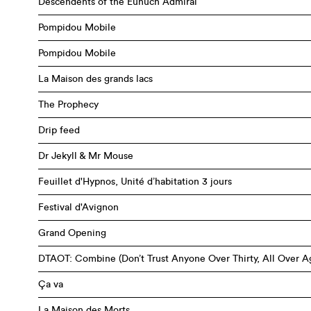
Descendents of the Eunuch Admiral
Pompidou Mobile
Pompidou Mobile
La Maison des grands lacs
The Prophecy
Drip feed
Dr Jekyll & Mr Mouse
Feuillet d'Hypnos, Unité d’habitation 3 jours
Festival d'Avignon
Grand Opening
DTAOT: Combine (Don’t Trust Anyone Over Thirty, All Over A
Ça va
La Maison des Morts